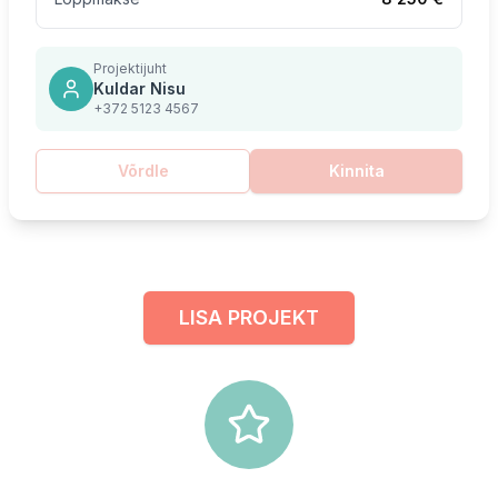
Projektijuht
Kuldar Nisu
+372 5123 4567
Võrdle
Kinnita
LISA PROJEKT