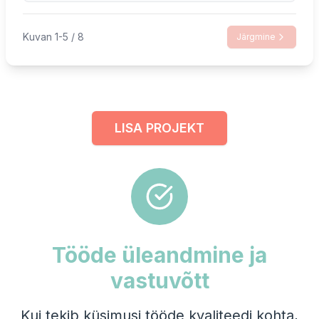
Kuvan 1-5 / 8
Järgmine
LISA PROJEKT
Tööde üleandmine ja
vastuvõtt
Kui tekib küsimusi tööde kvaliteedi kohta,