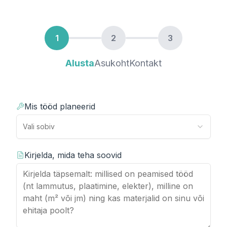
1
2
3
Alusta
Asukoht
Kontakt
Mis tööd planeerid
Vali sobiv
Kirjelda, mida teha soovid